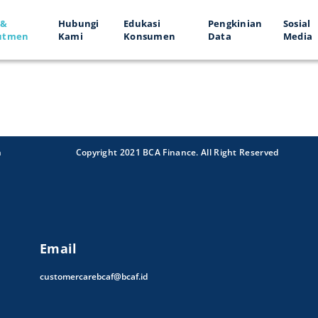
 &
Hubungi
Edukasi
Pengkinian
Sosial
utmen
Kami
Konsumen
Data
Media
n
Copyright 2021 BCA Finance. All Right Reserved
Email
customercarebcaf@bcaf.id