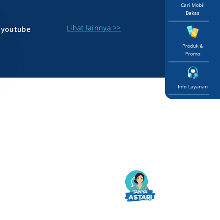
Cari Mobil
Bekas
Lihat lainnya >>
youtube
Produk &
Promo
Info Layanan