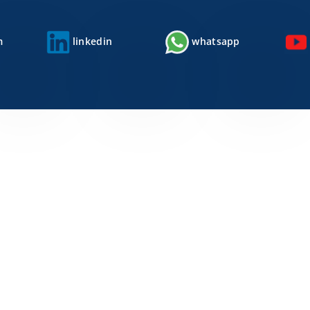
m
linkedin
whatsapp