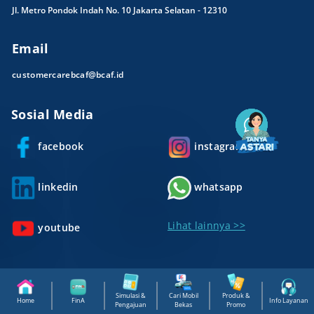
Jl. Metro Pondok Indah No. 10 Jakarta Selatan - 12310
Email
customercarebcaf@bcaf.id
Sosial Media
facebook
instagram
linkedin
whatsapp
Lihat lainnya >>
youtube
Simulasi &
Cari Mobil
Produk &
Home
FinA
Info Layanan
Pengajuan
Bekas
Promo