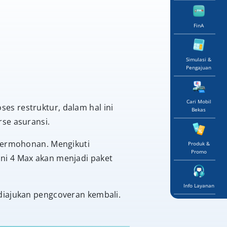
FinA
Simulasi &
Pengajuan
Cari Mobil
s restruktur, dalam hal ini
Bekas
se asuransi.
 permohonan. Mengikuti
Produk &
Promo
ni 4 Max akan menjadi paket
Info Layanan
diajukan pengcoveran kembali.