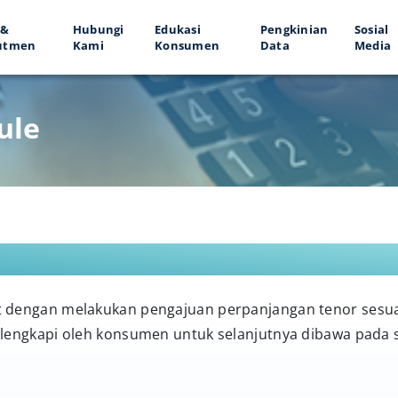
 &
Hubungi
Edukasi
Pengkinian
Sosial
utmen
Kami
Konsumen
Data
Media
ule
 dengan melakukan pengajuan perpanjangan tenor sesuai
lengkapi oleh konsumen untuk selanjutnya dibawa pada 