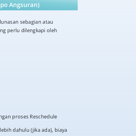
mpo Angsuran)
lunasan sebagian atau
g perlu dilengkapi oleh
ngan proses Reschedule
ih dahulu (jika ada), biaya