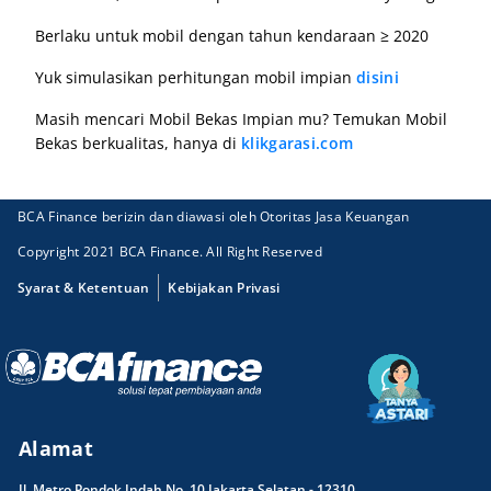
Berlaku untuk mobil dengan tahun kendaraan ≥ 2020
Yuk simulasikan perhitungan mobil impian
disini
Masih mencari Mobil Bekas Impian mu? Temukan Mobil
Bekas berkualitas, hanya di
klikgarasi.com
BCA Finance berizin dan diawasi oleh Otoritas Jasa Keuangan
Copyright 2021 BCA Finance. All Right Reserved
Syarat & Ketentuan
Kebijakan Privasi
Alamat
Jl. Metro Pondok Indah No. 10 Jakarta Selatan - 12310