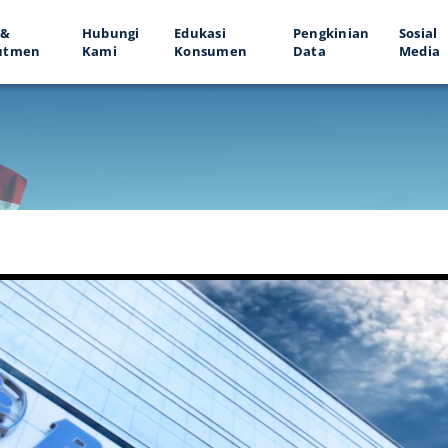
 &
Hubungi
Edukasi
Pengkinian
Sosial
utmen
Kami
Konsumen
Data
Media