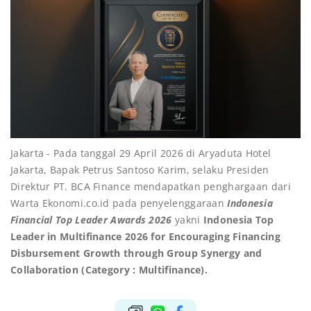
Jakarta - Pada tanggal 29 April 2026 di Aryaduta Hotel
Jakarta, Bapak Petrus Santoso Karim, selaku Presiden
Direktur PT. BCA Finance mendapatkan penghargaan dari
Warta Ekonomi.co.id pada penyelenggaraan
Indonesia
Financial Top Leader Awards 2026
yakni
Indonesia Top
Leader in Multifinance 2026 for Encouraging Financing
Disbursement Growth through Group Synergy and
Collaboration (Category : Multifinance).