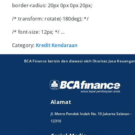
border-radius: 20px 0px 0px 20px;
/* transform: rotate(-180deg); */
/* font-size: 12px; */ …
Category:
Kredit Kendaraan
BCA Finance berizin dan diawasi oleh Otoritas Jasa Keuanga
Alamat
Jl. Metro Pondok Indah No. 10 Jakarta Selatan -
12310