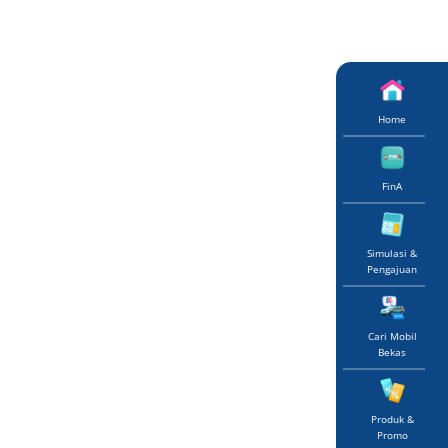
Home
FinA
Simulasi &
Pengajuan
Cari Mobil
Bekas
Produk &
Promo