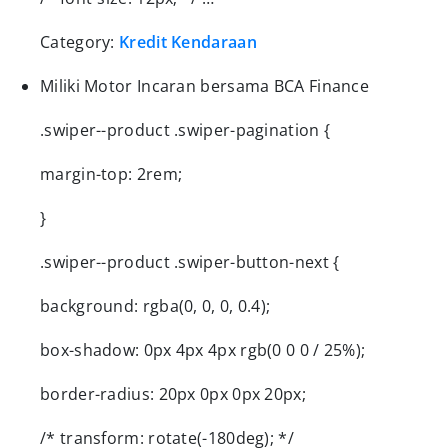
Category:
Kredit Kendaraan
Miliki Motor Incaran bersama BCA Finance
.swiper--product .swiper-pagination {
margin-top: 2rem;
}
.swiper--product .swiper-button-next {
background: rgba(0, 0, 0, 0.4);
box-shadow: 0px 4px 4px rgb(0 0 0 / 25%);
border-radius: 20px 0px 0px 20px;
/* transform: rotate(-180deg); */