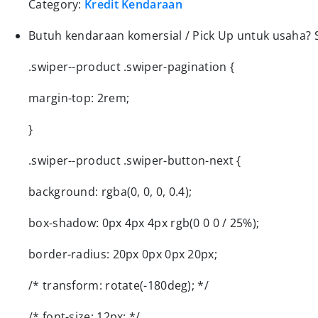
Category:
Kredit Kendaraan
Butuh kendaraan komersial / Pick Up untuk usaha? Se
.swiper--product .swiper-pagination {
margin-top: 2rem;
}
.swiper--product .swiper-button-next {
background: rgba(0, 0, 0, 0.4);
box-shadow: 0px 4px 4px rgb(0 0 0 / 25%);
border-radius: 20px 0px 0px 20px;
/* transform: rotate(-180deg); */
/* font-size: 12px; */ …