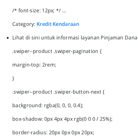
/* font-size: 12px; */ …
Category:
Kredit Kendaraan
Lihat di sini untuk informasi layanan Pinjaman Dana
.swiper--product .swiper-pagination {
margin-top: 2rem;
}
.swiper--product .swiper-button-next {
background: rgba(0, 0, 0, 0.4);
box-shadow: 0px 4px 4px rgb(0 0 0 / 25%);
border-radius: 20px 0px 0px 20px;