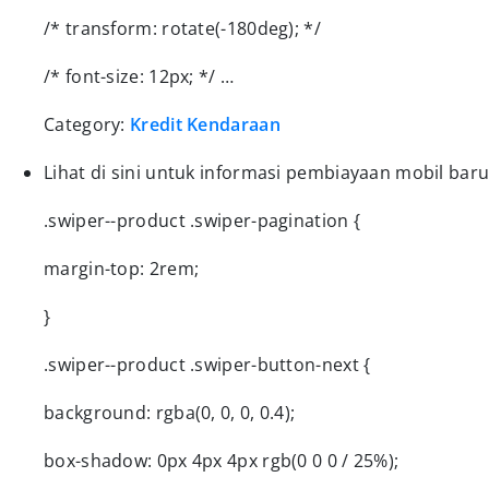
/* transform: rotate(-180deg); */
/* font-size: 12px; */ …
Category:
Kredit Kendaraan
Lihat di sini untuk informasi pembiayaan mobil bar
.swiper--product .swiper-pagination {
margin-top: 2rem;
}
.swiper--product .swiper-button-next {
background: rgba(0, 0, 0, 0.4);
box-shadow: 0px 4px 4px rgb(0 0 0 / 25%);