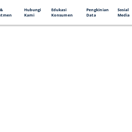
 &
Hubungi
Edukasi
Pengkinian
Sosial
utmen
Kami
Konsumen
Data
Media