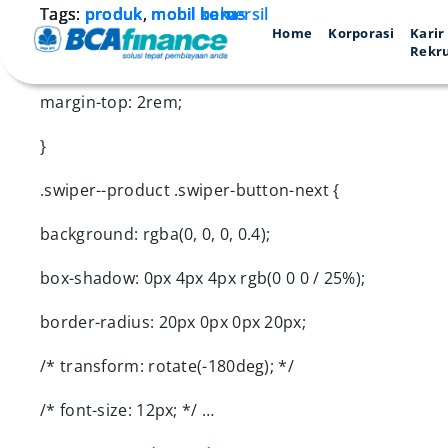
Tags:
Lagi cari mobil bekas? yuk cek di sini
Tags:
Tags:
Tags:
produk
produk
produk
produk
,
,
,
,
mobil bekas
mobil komersil
mobil baru
mobil baru
Home
Korporasi
Karir
Rekr
.swiper--product .swiper-pagination {
margin-top: 2rem;
}
.swiper--product .swiper-button-next {
background: rgba(0, 0, 0, 0.4);
box-shadow: 0px 4px 4px rgb(0 0 0 / 25%);
border-radius: 20px 0px 0px 20px;
/* transform: rotate(-180deg); */
/* font-size: 12px; */ …