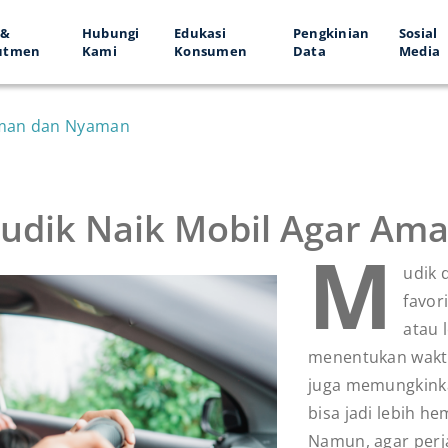
 &
Hubungi
Edukasi
Pengkinian
Sosial
utmen
Kami
Konsumen
Data
Media
Aman dan Nyaman
udik Naik Mobil Agar Am
M
udik 
favor
atau 
menentukan wakt
juga memungkink
bisa jadi lebih h
Namun, agar perj