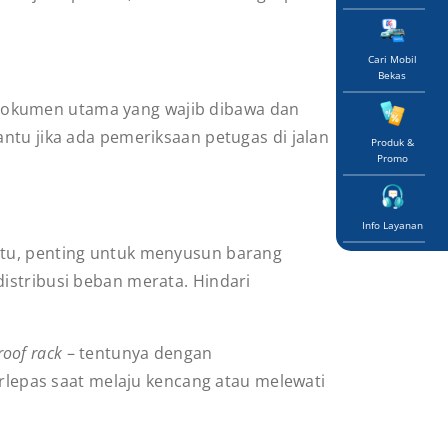
Cari Mobil
Bekas
dokumen utama yang wajib dibawa dan
ntu jika ada pemeriksaan petugas di jalan
Produk &
Promo
Info Layanan
itu, penting untuk menyusun barang
istribusi beban merata. Hindari
roof rack
– tentunya dengan
erlepas saat melaju kencang atau melewati