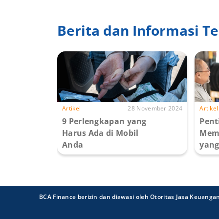
Berita dan Informasi Te
Artikel
28 November 2024
Artikel
9 Perlengkapan yang
Pent
Harus Ada di Mobil
Memi
Anda
yang
BCA Finance berizin dan diawasi oleh Otoritas Jasa Keuanga