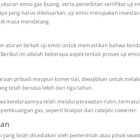
kuran emisi gas buang, serta penerbitan sertifikat uji 
aya yang harus dikeluarkan, uji emisi merupakan investa
g di masa mendatang.
n aturan terkait uji emisi untuk memastikan bahwa kenda
erikut ini adalah beberapa aspek terkait proses uji emisi
araan pribadi maupun komersial, diwajibkan untuk melaku
g telah berusia lebih dari tiga tahun.
wa kendaraannya telah melalui perawatan rutin, termas
pembuangan gas, seperti knalpot dan
catalytic converter
.
aan
kasi yang telah disediakan oleh pemerintah atau pihak sw