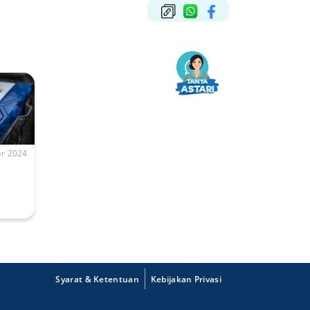
r 2024
Syarat & Ketentuan
Kebijakan Privasi