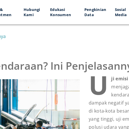
 &
Hubungi
Edukasi
Pengkinian
Sosial
utmen
Kami
Konsumen
Data
Media
nya
Kendaraan? Ini Penjelasann
U
ji emis
menjaga
kendara
dampak negatif y
di kota-kota bes
yang tinggi, uji 
polusi udara yang