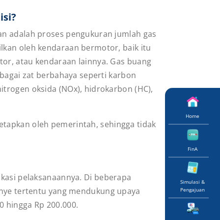
isi?
aan adalah proses pengukuran jumlah gas
lkan oleh kendaraan bermotor, baik itu
tor, atau kendaraan lainnya. Gas buang
erbagai zat berbahaya seperti
karbon
itrogen oksida (NOx), hidrokarbon (HC),
Home
etapkan oleh pemerintah, sehingga tidak
FinA
okasi pelaksanaannya. Di beberapa
Simulasi &
panye tertentu yang mendukung upaya
Pengajuan
0 hingga Rp 200.000.