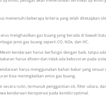
us uji emisi, petugas akan menerbitkan sertifikat uji emis
arus memenuhi beberapa kriteria yang telah ditetapkan o
harus menghasilkan gas buang yang berada di bawah bata
erbagai jenis gas buang seperti CO, NOx, dan HC.
 Mesin kendaraan harus berfungsi dengan baik, tanpa 
bakaran harus efisien dan tidak ada kebocoran pada si
Kendaraan harus menggunakan bahan bakar yang sesuai d
uran bisa meningkatkan emisi gas buang.
 secara rutin, termasuk penggantian oli, filter udara, da
hwa kendaraan beroperasi pada kondisi optimal.