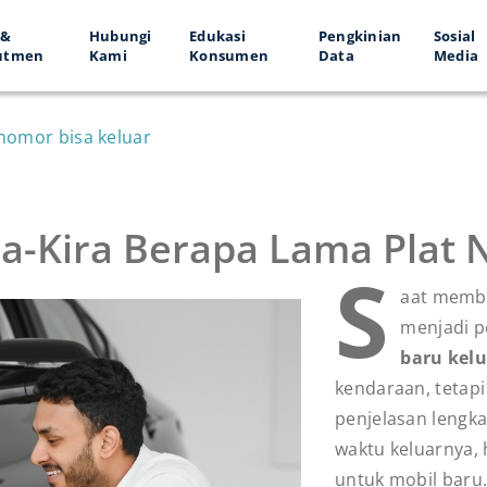
 &
Hubungi
Edukasi
Pengkinian
Sosial
utmen
Kami
Konsumen
Data
Media
 nomor bisa keluar
ira-Kira Berapa Lama Plat
S
aat membe
menjadi p
baru kelu
kendaraan, tetapi
penjelasan lengka
waktu keluarnya,
untuk mobil baru