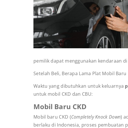
pemilik dapat menggunakan kendaraan di 
Setelah Beli, Berapa Lama Plat Mobil Baru
Waktu yang dibutuhkan untuk keluarnya
p
untuk mobil CKD dan CBU:
Mobil Baru CKD
Mobil baru CKD (
Completely Knock Down
) a
berlaku di Indonesia, proses pembuatan p