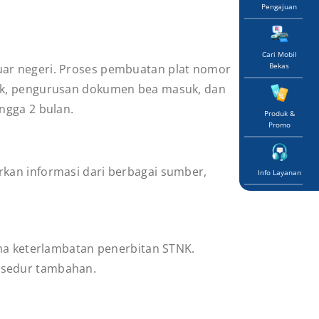
Pengajuan
Cari Mobil
Bekas
uar negeri. Proses pembuatan plat nomor
sik, pengurusan dokumen bea masuk, dan
ngga 2 bulan.
Produk &
Promo
rkan informasi dari berbagai sumber,
Info Layanan
ama keterlambatan penerbitan STNK.
osedur tambahan.