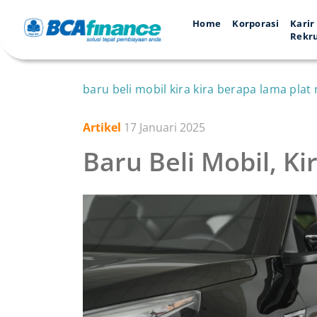
Home
Korporasi
Karir
Rekr
baru beli mobil kira kira berapa lama plat
Artikel
17 Januari 2025
Baru Beli Mobil, K