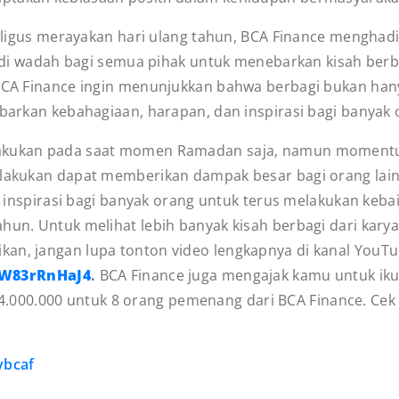
s merayakan hari ulang tahun, BCA Finance menghadir
di wadah bagi semua pihak untuk menebarkan kisah berba
, BCA Finance ingin menunjukkan bahwa berbagi bukan ha
ebarkan kebahagiaan, harapan, dan inspirasi bagi banyak 
ilakukan pada saat momen Ramadan saja, namun moment
a lakukan dapat memberikan dampak besar bagi orang la
 inspirasi bagi banyak orang untuk terus melakukan kebai
ahun. Untuk melihat lebih banyak kisah berbagi dari kar
kan, jangan lupa tonton video lengkapnya di kanal YouT
hW83rRnHaJ4
.
BCA Finance juga mengajak kamu untuk iku
00.000 untuk 8 orang pemenang dari BCA Finance. Cek s
ybcaf