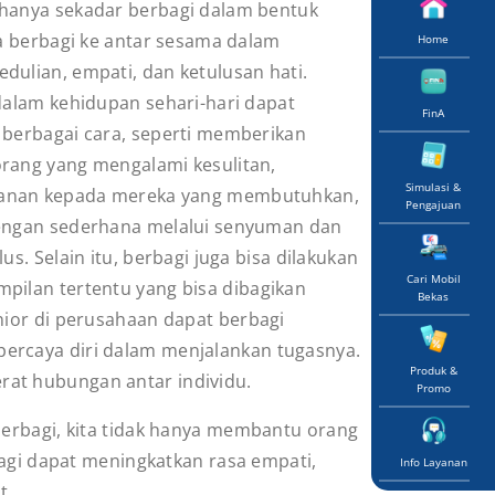
hanya sekadar berbagi dalam bentuk
ga berbagi ke antar sesama dalam
Home
ulian, empati, dan ketulusan hati.
dalam kehidupan sehari-hari dapat
FinA
 berbagai cara, seperti memberikan
rang yang mengalami kesulitan,
Simulasi &
nan kepada mereka yang membutuhkan,
Pengajuan
engan sederhana melalui senyuman dan
us. Selain itu, berbagi juga bisa dilakukan
Cari Mobil
pilan tertentu yang bisa dibagikan
Bekas
nior di perusahaan dapat berbagi
ercaya diri dalam menjalankan tugasnya.
Produk &
at hubungan antar individu.
Promo
berbagi, kita tidak hanya membantu orang
bagi dapat meningkatkan rasa empati,
Info Layanan
t.