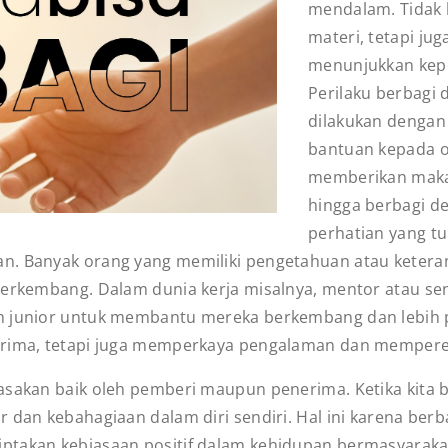
mendalam. Tidak 
materi, tetapi ju
menunjukkan keped
Perilaku berbagi 
dilakukan dengan
bantuan kepada o
memberikan maka
hingga berbagi d
perhatian yang tul
n. Banyak orang yang memiliki pengetahuan atau keteram
berkembang. Dalam dunia kerja misalnya, mentor atau se
h junior untuk membantu mereka berkembang dan lebih p
erima, tetapi juga memperkaya pengalaman dan memperer
asakan baik oleh pemberi maupun penerima. Ketika kita 
 dan kebahagiaan dalam diri sendiri. Hal ini karena ber
ptakan kebiasaan positif dalam kehidupan bermasyaraka