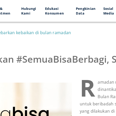
 &
Hubungi
Edukasi
Pengkinian
Sosial
utmen
Kami
Konsumen
Data
Media
ebarkan kebaikan di bulan ramadan
kan #SemuaBisaBerbagi, 
R
amadan 
dinantik
Bulan R
untuk beribadah s
yang dilakukan d