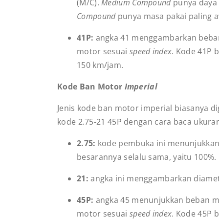
(M/C).
Medium Compound
punya daya 
Compound
punya masa pakai paling 
41P:
angka 41 menggambarkan beban
motor sesuai
speed index
. Kode 41P
150 km/jam.
Kode Ban Motor
Imperial
Jenis kode ban motor imperial biasanya 
kode 2.75-21 45P dengan cara baca ukuran
2.75:
kode pembuka ini menunjukkan l
besarannya selalu sama, yaitu 100%.
21:
angka ini
menggambarkan diamete
45P:
angka 45 menunjukkan beban m
motor sesuai
speed index
. Kode 45P