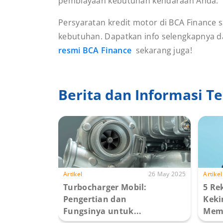
pembiayaan kebutuhan kendaraan Anda.
Persyaratan kredit motor di BCA Finance
kebutuhan. Dapatkan info selengkapnya d
resmi BCA Finance
sekarang juga!
Berita dan Informasi Te
Artikel
26 May 2025
Artikel
Turbocharger Mobil:
5 Re
Pengertian dan
Keki
Fungsinya untuk...
Memi