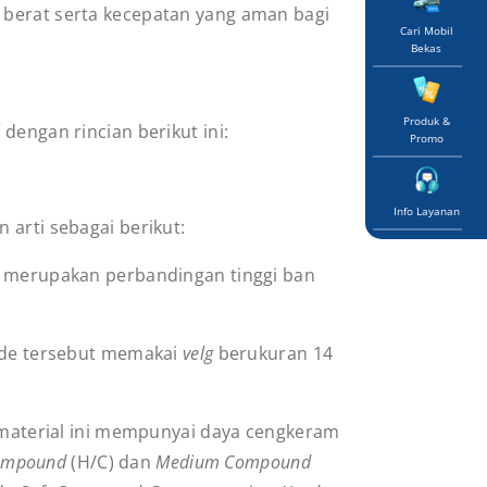
berat serta kecepatan yang aman bagi
Cari Mobil
Bekas
Produk &
l
dengan rincian berikut ini:
Promo
Info Layanan
 arti sebagai berikut:
 merupakan perbandingan tinggi ban
kode tersebut memakai
velg
berukuran 14
 material ini mempunyai daya cengkeram
ompound
(H/C) dan
Medium Compound