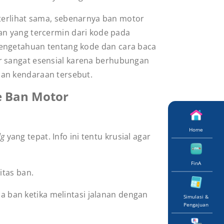
 terlihat sama, sebenarnya ban motor
an yang tercermin dari kode pada
engetahuan tentang kode dan
cara baca
r
sangat esensial karena berhubungan
an kendaraan tersebut.
e Ban Motor
Home
lg
yang tepat. Info ini tentu krusial agar
FinA
tas ban.
a ban ketika melintasi jalanan dengan
Simulasi &
Pengajuan