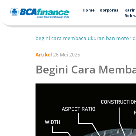
Home
Korporasi
Karir
Rekr
begini cara membaca ukuran ban motor 
Artikel
26 Mei 2025
Begini Cara Memba