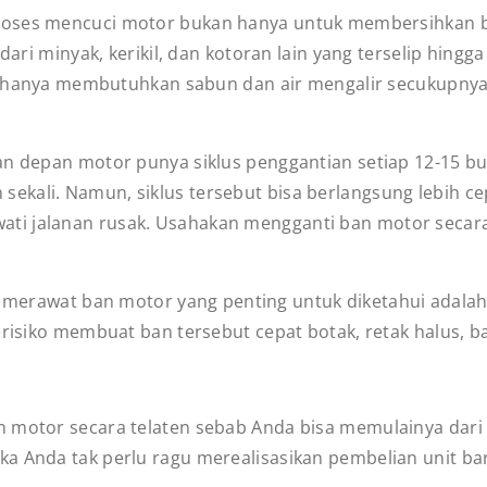
oses mencuci motor bukan hanya untuk membersihkan bod
ri minyak, kerikil, dan kotoran lain yang terselip hing
 hanya membutuhkan sabun dan air mengalir secukupnya
an depan motor punya siklus penggantian setiap 12-15 bu
n sekali. Namun, siklus tersebut bisa berlangsung lebih c
wati jalanan rusak. Usahakan mengganti ban motor secara
ps merawat ban motor yang penting untuk diketahui ad
siko membuat ban tersebut cepat botak, retak halus, b
 motor secara telaten sebab Anda bisa memulainya dari 
a Anda tak perlu ragu merealisasikan pembelian unit bar