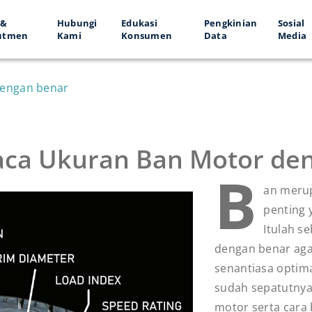
 &
Hubungi
Edukasi
Pengkinian
Sosial
utmen
Kami
Konsumen
Data
Media
dengan benar
ca Ukuran Ban Motor den
B
an merup
penting 
Itulah s
dengan benar ag
senantiasa optima
sudah sepatutny
motor
serta cara