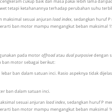
cengkeram cukup baik dan masa pakai lebih lama darip
awet tetapi ketahanannya terhadap perubahan suhu terbi
 maksimal sesuai anjuran
load index
, sedangkan huruf 
 berarti ban motor mampu mengangkut beban maksimal 
digunakan pada motor
offroad
atau
dual purposive
dengan s
 ban motor sebagai berikut:
ebar ban dalam satuan inci. Rasio aspeknya tidak dijel
r ban dalam satuan inci.
aksimal sesuai anjuran
load index
, sedangkan huruf P me
 berarti ban motor mampu mengangkut beban maksimal 