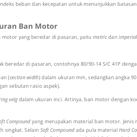
ndeks beban dan kecepatan untuk menunjukkan batasan 
kuran Ban Motor
n motor yang beredar di pasaran, yaitu
metric
dan
imperia
k beredar di pasaran, contohnya 80/90-14 S/C 41P dengan
an (
section width
) dalam ukuran mm, sedangkan angka 90
gan sebutan rasio aspek).
ring velg
dalam ukuran inci. Artinya, ban motor dengan 
oft Compound
yang merupakan material ban motor. Jenis
h singkat. Selain
Soft Compound
ada pula material
Hard C