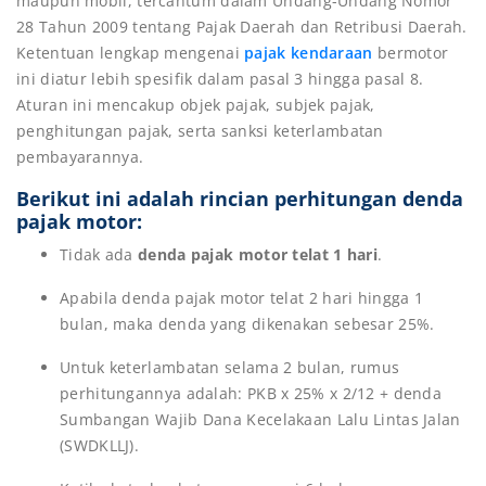
maupun mobil, tercantum dalam Undang-Undang Nomor
28 Tahun 2009 tentang Pajak Daerah dan Retribusi Daerah.
Ketentuan lengkap mengenai
pajak kendaraan
bermotor
ini diatur lebih spesifik dalam pasal 3 hingga pasal 8.
Aturan ini mencakup objek pajak, subjek pajak,
penghitungan pajak, serta sanksi keterlambatan
pembayarannya.
Berikut ini adalah rincian
perhitungan denda
pajak motor
:
Tidak ada
denda pajak motor telat 1 hari
.
Apabila denda pajak motor telat 2 hari hingga 1
bulan, maka denda yang dikenakan sebesar 25%.
Untuk keterlambatan selama 2 bulan, rumus
perhitungannya adalah: PKB x 25% x 2/12 + denda
Sumbangan Wajib Dana Kecelakaan Lalu Lintas Jalan
(SWDKLLJ).