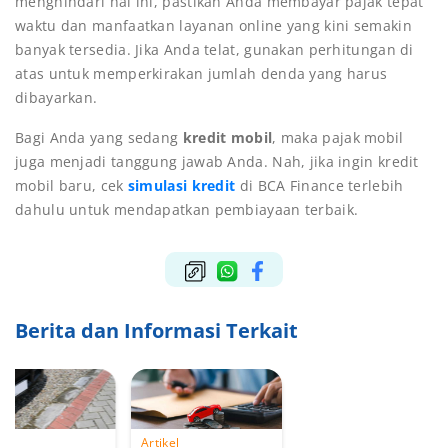
menghindari hal ini, pastikan Anda membayar pajak tepat
waktu dan manfaatkan layanan online yang kini semakin
banyak tersedia. Jika Anda telat, gunakan perhitungan di
atas untuk memperkirakan jumlah denda yang harus
dibayarkan.
Bagi Anda yang sedang
kredit mobil
, maka pajak mobil
juga menjadi tanggung jawab Anda. Nah, jika ingin kredit
mobil baru, cek
simulasi kredit
di BCA Finance terlebih
dahulu untuk mendapatkan pembiayaan terbaik.
Berita dan Informasi Terkait
kel
Artikel