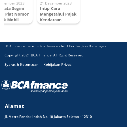
December 2023
21 December 2023
nyata Segini
Intip Cara
ak Plat Nomor
Mengetahui Pajak
tik Mobil
Kendaraan
Diblokir ata...
BCA Finance berizin dan diawasi oleh Otoritas Jasa Keuangan
Copyright 2021 BCA Finance. All Right Reserved
Syarat & Ketentuan
Kebijakan Privasi
Alamat
Jl. Metro Pondok Indah No. 10 Jakarta Selatan - 12310