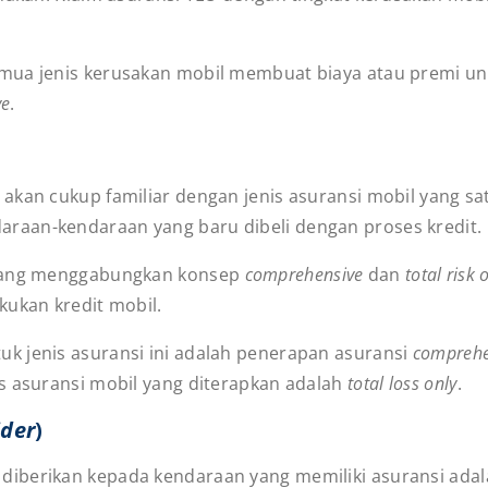
ua jenis kerusakan mobil membuat biaya atau premi untu
ve
.
kan cukup familiar dengan jenis asuransi mobil yang sat
raan-kendaraan yang baru dibeli dengan proses kredit.
 yang menggabungkan konsep
comprehensive
dan
total risk 
kukan kredit mobil.
k jenis asuransi ini adalah penerapan asuransi
comprehe
s asuransi mobil yang diterapkan adalah
total loss only
.
ider
)
iberikan kepada kendaraan yang memiliki asuransi adala