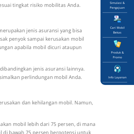
Simulasi &
suai tingkat risiko mobilitas Anda.
Pengajuan
Cari Mobil
 merupakan jenis asuransi yang bisa
Bekas
usak penyok sampai kerusakan mobil
ngan apabila mobil dicuri ataupun
Produk &
Promo
dibandingkan jenis asuransi lainnya.
ksimalkan perlindungan mobil Anda.
Info Layanan
erusakan dan kehilangan mobil. Namun,
sakan mobil lebih dari 75 persen, di mana
il di bawah 75 persen berpotensi untuk