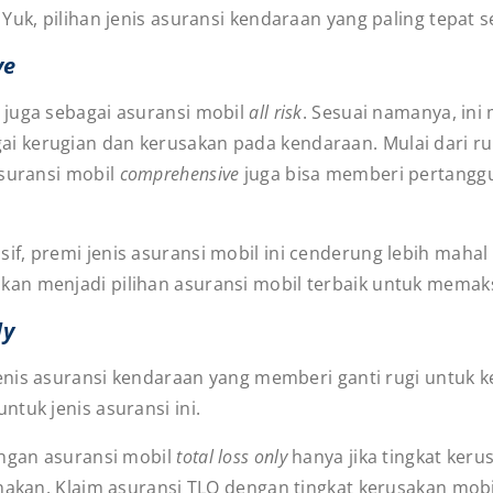
uk, pilihan jenis asuransi kendaraan yang paling tepat se
ve
 juga sebagai asuransi mobil
all risk
. Sesuai namanya, ini
 kerugian dan kerusakan pada kendaraan. Mulai dari r
asuransi mobil
comprehensive
juga bisa memberi pertanggu
, premi jenis asuransi mobil ini cenderung lebih mahal 
akan menjadi pilihan asuransi mobil terbaik untuk mema
ly
nis asuransi kendaraan yang memberi ganti rugi untuk k
ntuk jenis asuransi ini.
engan asuransi mobil
total loss only
hanya jika tingkat keru
unakan. Klaim asuransi TLO dengan tingkat kerusakan mob