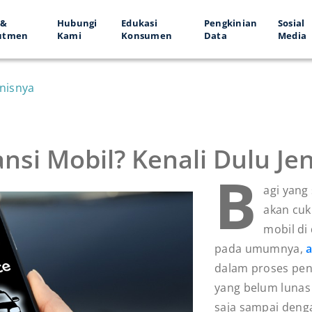
 &
Hubungi
Edukasi
Pengkinian
Sosial
utmen
Kami
Konsumen
Data
Media
enisnya
nsi Mobil? Kenali Dulu Je
B
agi yang
akan cuk
mobil d
pada umumnya,
a
dalam proses pen
yang belum lunas 
saja sampai deng