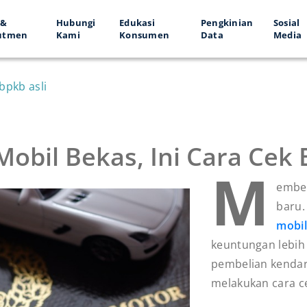
 &
Hubungi
Edukasi
Pengkinian
Sosial
utmen
Kami
Konsumen
Data
Media
 bpkb asli
 Mobil Bekas, Ini Cara Cek 
M
embel
baru.
mobil
keuntungan lebih 
pembelian kendara
melakukan cara c