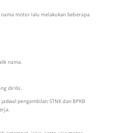
ik nama motor lalu melakukan beberapa
alik nama.
g dirilis.
i jadwal pengambilan STNK dan BPKB
rja.