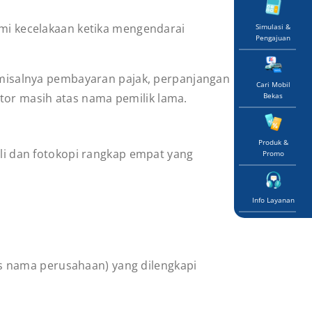
mi kecelakaan ketika mengendarai
Simulasi &
Pengajuan
 misalnya pembayaran pajak, perpanjangan
Cari Mobil
motor masih atas nama pemilik lama.
Bekas
Produk &
li dan fotokopi rangkap empat yang
Promo
Info Layanan
as nama perusahaan) yang dilengkapi