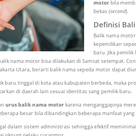
motor
bila membe
bekas (
second
).
Definisi Ba
Balik nama motor
kepemilikan seped
baru. Jika pemili
lik nama motor bisa dilakukan di Samsat setempat. Cont
Jakarta Utara, berarti balik nama sepeda motor dapat diu
lik baru tinggal di kota atau kabupaten berbeda, maka pr
ftarkan di daerah lain sesuai identitas sang pemilik baru.
gan
urus balik nama motor
karena menganggapnya merep
seberapa besar bila dibandingkan beberapa manfaat yang b
egal dalam sistem administrasi sehingga efektif meminim
ai oknum pelaku curanmor.