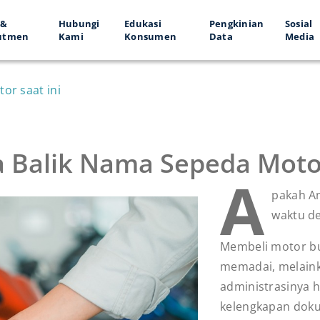
 &
Hubungi
Edukasi
Pengkinian
Sosial
utmen
Kami
Konsumen
Data
Media
or saat ini
ya Balik Nama Sepeda Motor
A
pakah A
waktu d
Membeli motor bu
memadai, melaink
administrasinya 
kelengkapan dok