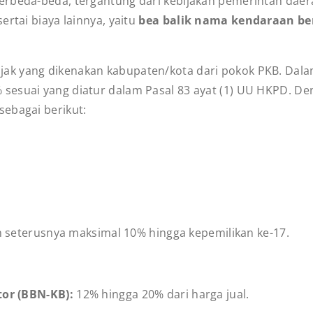
rbeda-beda, tergantung dari kebijakan pemerintah daerah
ertai biaya lainnya, yaitu
bea balik nama kendaraan b
k yang dikenakan kabupaten/kota dari pokok PKB. Dalam 
esuai yang diatur dalam Pasal 83 ayat (1) UU HKPD. Den
ebagai berikut:
an seterusnya maksimal 10% hingga kepemilikan ke-17.
or (BBN-KB):
12% hingga 20% dari harga jual.