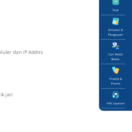
FinA
Simulasi &
Pengajuan
eluler dan
IP Addres
Cari Mobil
Bekas
Produk &
Promo
k jari
Info Layanan