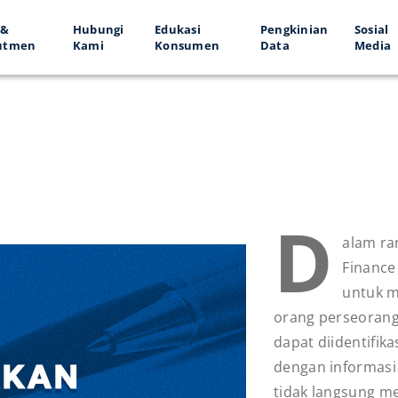
 &
Hubungi
Edukasi
Pengkinian
Sosial
utmen
Kami
Konsumen
Data
Media
D
alam ra
Finance 
untuk m
orang perseoranga
dapat diidentifika
dengan informasi
tidak langsung me