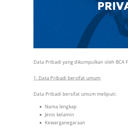
Data Pribadi yang dikumpulkan oleh BCA
1. Data Pribadi bersifat umum
Data Pribadi bersifat umum meliputi:
Nama lengkap
Jenis kelamin
Kewarganegaraan