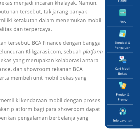
Home
 bekas menjadi incaran khalayak. Namun,
utuhan tersebut, tak jarang banyak
miliki ketakutan dalam menemukan mobil
FinA
litas dan terpercaya.
an tersebut, BCA Finance dengan bangga
Simulasi &
Pengajuan
uncuran Klikgarasi.com, sebuah
platform
bekas yang merupakan kolaborasi antara
inance, dan showroom rekanan BCA
Cari Mobil
Bekas
rta membeli unit mobil bekas yang
Produk &
in memiliki kendaraan mobil dengan proses
Promo
iakan platform bagi para showroom dapat
erikan pengalaman berbelanja yang
Info Layanan