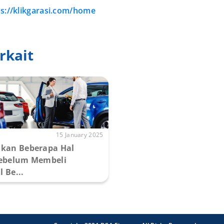
ps://klikgarasi.com/home
rkait
15 January 2025
ikan Beberapa Hal
Sebelum Membeli
 Be...