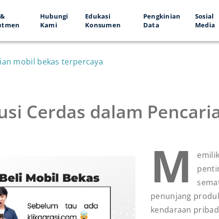
 &
Hubungi
Edukasi
Pengkinian
Sosial
utmen
Kami
Konsumen
Data
Media
rian mobil bekas terpercaya
lusi Cerdas dalam Pencari
M
emili
penti
semat
penunjang produkt
kendaraan pribadi