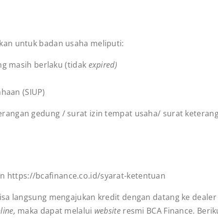
kan untuk badan usaha meliputi:
 masih berlaku (tidak
expired)
ahaan (SIUP)
eterangan gedung / surat izin tempat usaha/ surat ketera
ian https://bcafinance.co.id/syarat-ketentuan
isa langsung mengajukan kredit dengan datang ke deale
line,
maka dapat
melalui
website
resmi BCA Finance. Berik