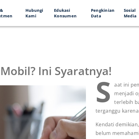
 &
Hubungi
Edukasi
Pengkinian
Sosial
utmen
Kami
Konsumen
Data
Media
Mobil? Ini Syaratnya!
S
aat ini p
menjadi o
terlebih b
terganggu karena
Kendati demikian
belum memahami 