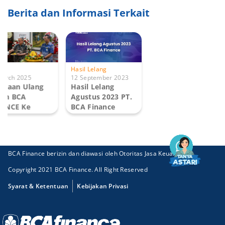
Berita dan Informasi Terkait
kel
Hasil Lelang
March 2025
12 September 2023
ayaan Ulang
Hasil Lelang
hun BCA
Agustus 2023 PT.
NANCE Ke
BCA Finance
at Puluh
..
BCA Finance berizin dan diawasi oleh Otoritas Jasa Keuangan
Copyright 2021 BCA Finance. All Right Reserved
Syarat & Ketentuan
Kebijakan Privasi