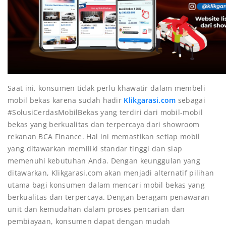
Saat ini, konsumen tidak perlu khawatir dalam membeli
mobil bekas karena sudah hadir
Klikgarasi.com
sebagai
#SolusiCerdasMobilBekas yang terdiri dari mobil-mobil
bekas yang berkualitas dan terpercaya dari showroom
rekanan BCA Finance. Hal ini memastikan setiap mobil
yang ditawarkan memiliki standar tinggi dan siap
memenuhi kebutuhan Anda. Dengan keunggulan yang
ditawarkan, Klikgarasi.com akan menjadi alternatif pilihan
utama bagi konsumen dalam mencari mobil bekas yang
berkualitas dan terpercaya. Dengan beragam penawaran
unit dan kemudahan dalam proses pencarian dan
pembiayaan, konsumen dapat dengan mudah