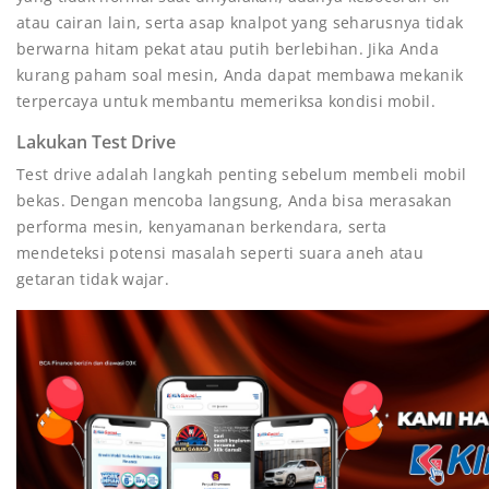
atau cairan lain, serta asap knalpot yang seharusnya tidak
berwarna hitam pekat atau putih berlebihan. Jika Anda
kurang paham soal mesin, Anda dapat membawa mekanik
terpercaya untuk membantu memeriksa kondisi mobil.
Lakukan Test Drive
Test drive adalah langkah penting sebelum membeli mobil
bekas. Dengan mencoba langsung, Anda bisa merasakan
performa mesin, kenyamanan berkendara, serta
mendeteksi potensi masalah seperti suara aneh atau
getaran tidak wajar.