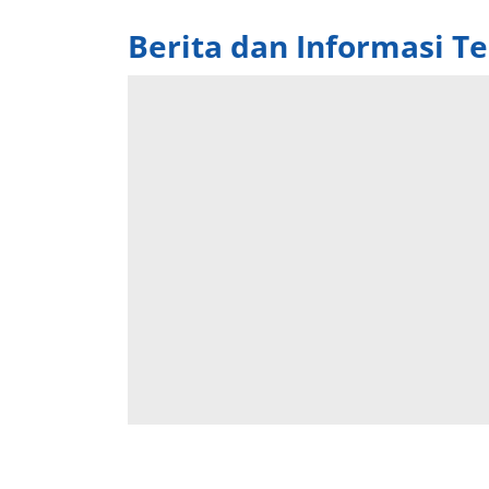
Berita dan Informasi Te