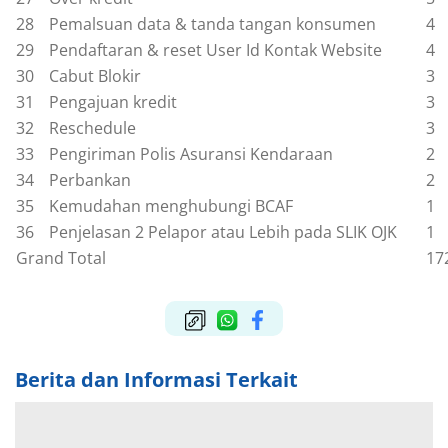
28
Pemalsuan data & tanda tangan konsumen
4
29
Pendaftaran & reset User Id Kontak Website
4
30
Cabut Blokir
3
31
Pengajuan kredit
3
32
Reschedule
3
33
Pengiriman Polis Asuransi Kendaraan
2
34
Perbankan
2
35
Kemudahan menghubungi BCAF
1
36
Penjelasan 2 Pelapor atau Lebih pada SLIK OJK
1
Grand Total
17
Berita dan Informasi Terkait