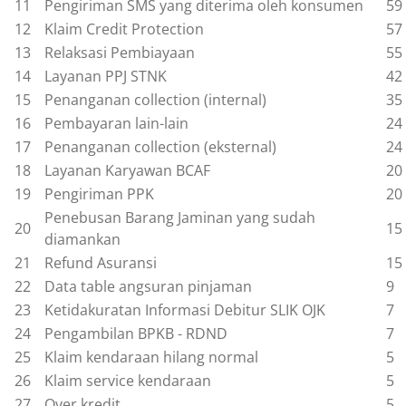
11
Pengiriman SMS yang diterima oleh konsumen
59
12
Klaim Credit Protection
57
13
Relaksasi Pembiayaan
55
14
Layanan PPJ STNK
42
15
Penanganan collection (internal)
35
16
Pembayaran lain-lain
24
17
Penanganan collection (eksternal)
24
18
Layanan Karyawan BCAF
20
19
Pengiriman PPK
20
Penebusan Barang Jaminan yang sudah
20
15
diamankan
21
Refund Asuransi
15
22
Data table angsuran pinjaman
9
23
Ketidakuratan Informasi Debitur SLIK OJK
7
24
Pengambilan BPKB - RDND
7
25
Klaim kendaraan hilang normal
5
26
Klaim service kendaraan
5
27
Over kredit
5