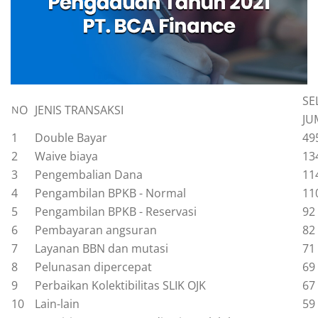
SE
NO
JENIS TRANSAKSI
JU
1
Double Bayar
49
2
Waive biaya
13
3
Pengembalian Dana
11
4
Pengambilan BPKB - Normal
11
5
Pengambilan BPKB - Reservasi
92
6
Pembayaran angsuran
82
7
Layanan BBN dan mutasi
71
8
Pelunasan dipercepat
69
9
Perbaikan Kolektibilitas SLIK OJK
67
10
Lain-lain
59