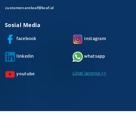
customercarebcaf@bcaf.id
Sosial Media
facebook
instagram
linkedin
whatsapp
Lihat lainnya >>
youtube