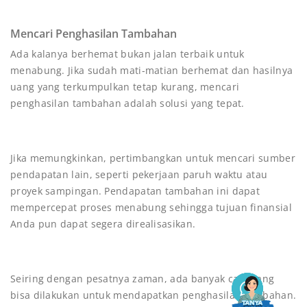
Mencari Penghasilan Tambahan
Ada kalanya berhemat bukan jalan terbaik untuk
menabung. Jika sudah mati-matian berhemat dan hasilnya
uang yang terkumpulkan tetap kurang, mencari
penghasilan tambahan adalah solusi yang tepat.
Jika memungkinkan, pertimbangkan untuk mencari sumber
pendapatan lain, seperti pekerjaan paruh waktu atau
proyek sampingan. Pendapatan tambahan ini dapat
mempercepat proses menabung sehingga tujuan finansial
Anda pun dapat segera direalisasikan.
Seiring dengan pesatnya zaman, ada banyak cara yang
bisa dilakukan untuk mendapatkan penghasilan tambahan.