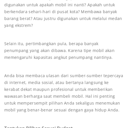
digunakan untuk apakah mobil ini nanti? Apakah untuk
berkendara sehari-hari di pusat kota? Membawa banyak
barang berat? Atau justru digunakan untuk melalui medan
yang ekstrem?
Selain itu, pertimbangkan pula, berapa banyak
penumpang yang akan dibawa. Karena tipe mobil akan
memengaruhi kapasitas angkut penumpang nantinya.
Anda bisa membaca ulasan dari sumber-sumber tepercaya
di internet, media sosial, atau bertanya langsung ke
kerabat dekat maupun profesional untuk memberikan
wawasan berharga saat membeli mobil. Hal ini penting
untuk mempersempit pilihan Anda sekaligus menemukan
mobil yang benar-benar sesuai dengan gaya hidup Anda.