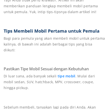
Tapi Anda tidak perlu khawatir. Artikel ini akan
memberikan panduan lengkap membeli mobil pertama
untuk pemula. Yuk, intip tips-tipsnya dalam artikel ini!
Tips Membeli Mobil Pertama untuk Pemula
Bagi para pemula yang akan membeli mobil untuk pertama
kalinya, di bawah ini adalah berbagai tips yang bisa
diikuti:
Pastikan Tipe Mobil Sesuai dengan Kebutuhan
Di luar sana, ada banyak sekali
tipe mobil
. Mulai dari
mobil sedan, SUV, hatchback, MPV, crossover, coupe,
hingga pickup.
Sebelum membeli, tanyakan lagi pada diri Anda. Akan