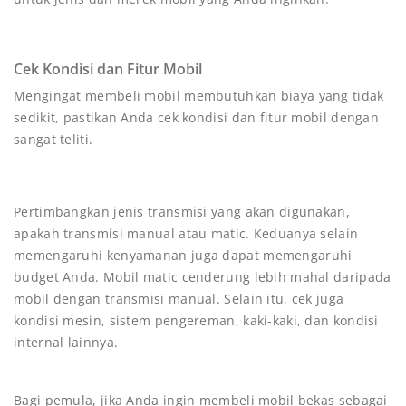
Cek Kondisi dan Fitur Mobil
Mengingat membeli mobil membutuhkan biaya yang tidak
sedikit, pastikan Anda cek kondisi dan fitur mobil dengan
sangat teliti.
Pertimbangkan jenis transmisi yang akan digunakan,
apakah transmisi manual atau matic. Keduanya selain
memengaruhi kenyamanan juga dapat memengaruhi
budget Anda. Mobil matic cenderung lebih mahal daripada
mobil dengan transmisi manual. Selain itu, cek juga
kondisi mesin, sistem pengereman, kaki-kaki, dan kondisi
internal lainnya.
Bagi pemula, jika Anda ingin membeli mobil bekas sebagai