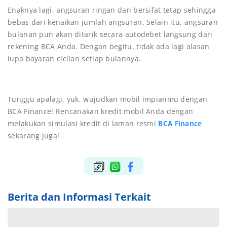
Enaknya lagi, angsuran ringan dan bersifat tetap sehingga
bebas dari kenaikan jumlah angsuran. Selain itu, angsuran
bulanan pun akan ditarik secara autodebet langsung dari
rekening BCA Anda. Dengan begitu, tidak ada lagi alasan
lupa bayaran cicilan setiap bulannya.
Tunggu apalagi, yuk, wujudkan mobil impianmu dengan
BCA Finance! Rencanakan kredit mobil Anda dengan
melakukan simulasi kredit di laman resmi
BCA Finance
sekarang juga!
Berita dan Informasi Terkait