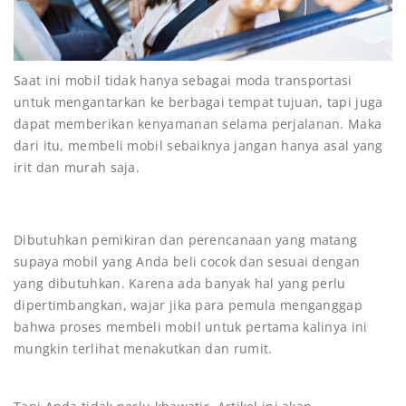
Saat ini mobil tidak hanya sebagai moda transportasi
untuk mengantarkan ke berbagai tempat tujuan, tapi juga
dapat memberikan kenyamanan selama perjalanan. Maka
dari itu, membeli mobil sebaiknya jangan hanya asal yang
irit dan murah saja.
Dibutuhkan pemikiran dan perencanaan yang matang
supaya mobil yang Anda beli cocok dan sesuai dengan
yang dibutuhkan. Karena ada banyak hal yang perlu
dipertimbangkan, wajar jika para pemula menganggap
bahwa proses membeli mobil untuk pertama kalinya ini
mungkin terlihat menakutkan dan rumit.