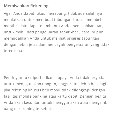
Memisahkan Rekening
Agar Anda dapat fokus menabung, tidak ada salahnya
meniatkan untuk membuat tabungan khusus membeli
mobil. Selain dapat membantu Anda memisahkan uang
untuk mobil dari pengeluaran sehari-hari, cara ini pun
memudahkan Anda untuk melihat progres tabungan
dengan lebih jelas dan mencegah pengeluaran yang tidak
terencana.
Penting untuk diperhatikan, supaya Anda tidak tergoda
untuk menggunakan uang “nganggur” ini, lebih baik lagi
jika rekening khusus beli mobil tidak dilengkapi dengan
fasilitas mobile banking atau kartu debit. Dengan begitu,
Anda akan kesulitan untuk menggunakan atau mengambil
uang di rekening tersebut.