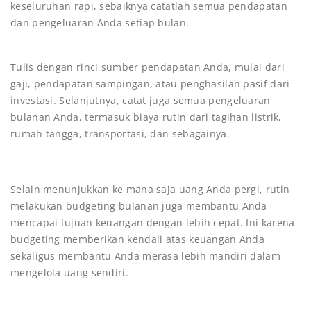
keseluruhan rapi, sebaiknya catatlah semua pendapatan
dan pengeluaran Anda setiap bulan.
Tulis dengan rinci sumber pendapatan Anda, mulai dari
gaji, pendapatan sampingan, atau penghasilan pasif dari
investasi. Selanjutnya, catat juga semua pengeluaran
bulanan Anda, termasuk biaya rutin dari tagihan listrik,
rumah tangga, transportasi, dan sebagainya.
Selain menunjukkan ke mana saja uang Anda pergi, rutin
melakukan budgeting bulanan juga membantu Anda
mencapai tujuan keuangan dengan lebih cepat. Ini karena
budgeting memberikan kendali atas keuangan Anda
sekaligus membantu Anda merasa lebih mandiri dalam
mengelola uang sendiri.