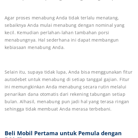
Agar proses menabung Anda tidak terlalu menatang,
sebaiknya Anda mulai menabung dengan nominal yang
kecil. Kemudian perlahan-lahan tambahan porsi
menabungnya. Hal sederhana ini dapat membangun
kebiasaan menabung Anda.
Selain itu, supaya tidak lupa, Anda bisa menggunakan fitur
autodebet untuk menabung di setiap tanggal gajian. Fitur
ini memungkinkan Anda menabung secara rutin melalui
penarikan dana otomatis dari rekening tabungan setiap
bulan. Alhasil, menabung pun jadi hal yang terasa ringan
sehingga tidak membuat Anda merasa terbebani.
Beli Mobil Pertama untuk Pemula dengan