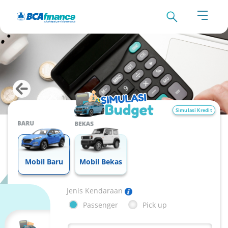
Simulasi Kredit
Mobil Baru
Mobil Bekas
Jenis Kendaraan
Passenger
Pick up