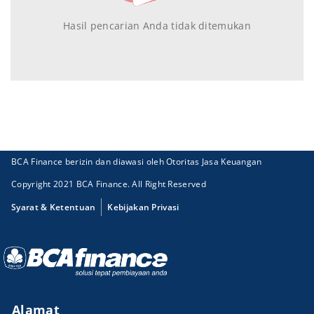
Hasil pencarian Anda tidak ditemukan
BCA Finance berizin dan diawasi oleh Otoritas Jasa Keuangan
Copyright 2021 BCA Finance. All Right Reserved
Syarat & Ketentuan
Kebijakan Privasi
Alamat