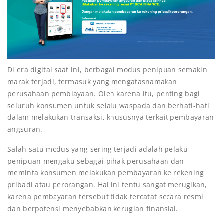
Di era digital saat ini, berbagai modus penipuan semakin
marak terjadi, termasuk yang mengatasnamakan
perusahaan pembiayaan. Oleh karena itu, penting bagi
seluruh konsumen untuk selalu waspada dan berhati-hati
dalam melakukan transaksi, khususnya terkait pembayaran
angsuran.
Salah satu modus yang sering terjadi adalah pelaku
penipuan mengaku sebagai pihak perusahaan dan
meminta konsumen melakukan pembayaran ke rekening
pribadi atau perorangan. Hal ini tentu sangat merugikan,
karena pembayaran tersebut tidak tercatat secara resmi
dan berpotensi menyebabkan kerugian finansial.