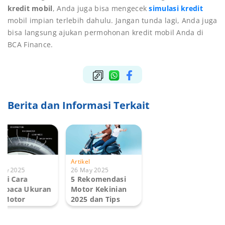
kredit mobil
, Anda juga bisa mengecek
simulasi kredit
mobil impian
terlebih dahulu. Jangan tunda lagi, Anda juga
bisa langsung ajukan permohonan kredit mobil Anda di
BCA Finance.
Berita dan Informasi Terkait
kel
Artikel
May 2025
26 May 2025
ini Cara
5 Rekomendasi
mbaca Ukuran
Motor Kekinian
 Motor
2025 dan Tips
gan Benar!
Memilih...