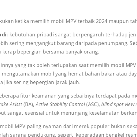
ukan ketika memilih mobil MPV terbaik 2024 maupun tah
adi:
kebutuhan pribadi sangat berpengaruh terhadap jeni
lebih sering mengangkut barang daripada penumpang. Se
u kerap bepergian bersama banyak orang.
lainnya yang tak boleh terlupakan saat memilih mobil M
nda mengutamakan mobil yang hemat bahan bakar atau daya
ika sering bepergian jarak jauh.
eberapa fitur keamanan yang sebaiknya terdapat pada mo
rake Asisst
(BA),
Active Stability Control
(ASC),
blind spot view
ebut sangat esensial untuk menunjang keselamatan berke
mobil MPV paling nyaman dari merek populer bukan sekad
ah sarana pendukung, seperti keberadaan bengkel resmi d