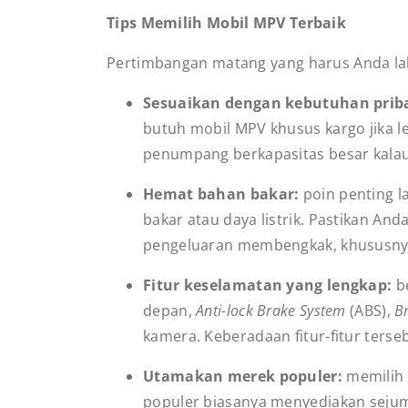
Tips Memilih Mobil MPV Terbaik
Pertimbangan matang yang harus Anda lak
Sesuaikan dengan kebutuhan prib
butuh mobil MPV khusus kargo jika 
penumpang berkapasitas besar kala
Hemat bahan bakar:
poin penting 
bakar atau daya listrik. Pastikan A
pengeluaran membengkak, khususnya j
Fitur keselamatan yang lengkap:
b
depan,
Anti-lock Brake System
(ABS),
B
kamera. Keberadaan fitur-fitur ters
Utamakan merek populer:
memilih 
populer biasanya menyediakan sejuml