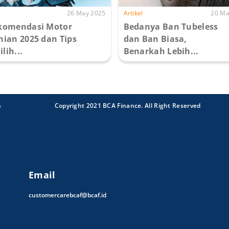
26 May 2025
Artikel
20 Ma
komendasi Motor
Bedanya Ban Tubeless
nian 2025 dan Tips
dan Ban Biasa,
lih...
Benarkah Lebih...
n
Copyright 2021 BCA Finance. All Right Reserved
Email
customercarebcaf@bcaf.id