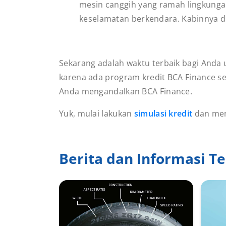
mesin canggih yang ramah lingkung
keselamatan berkendara. Kabinnya 
Sekarang adalah waktu terbaik bagi Anda
karena ada program kredit BCA Finance se
Anda mengandalkan BCA Finance.
Yuk, mulai lakukan
simulasi kredit
dan meng
Berita dan Informasi Te