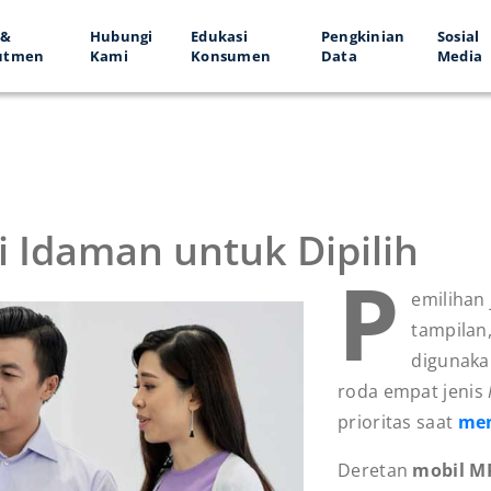
 &
Hubungi
Edukasi
Pengkinian
Sosial
utmen
Kami
Konsumen
Data
Media
i Idaman untuk Dipilih
P
emilihan
tampilan
digunaka
roda empat jenis
prioritas saat
mem
Deretan
mobil MP