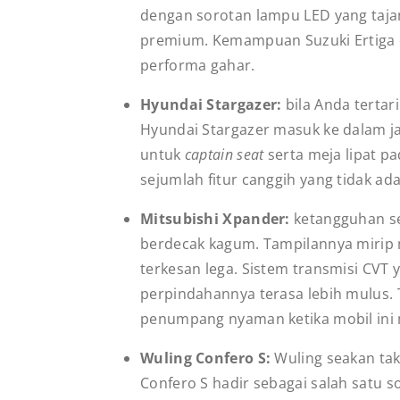
dengan sorotan lampu LED yang tajam
premium. Kemampuan Suzuki Ertiga d
performa gahar.
Hyundai Stargazer:
bila Anda terta
Hyundai Stargazer masuk ke dalam ja
untuk
captain seat
serta meja lipat p
sejumlah fitur canggih yang tidak ad
Mitsubishi Xpander:
ketangguhan s
berdecak kagum. Tampilannya mirip 
terkesan lega. Sistem transmisi CV
perpindahannya terasa lebih mulus. T
penumpang nyaman ketika mobil ini m
Wuling Confero S:
Wuling seakan tak
Confero S hadir sebagai salah satu s