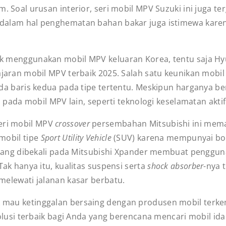
. Soal urusan interior, seri mobil MPV Suzuki ini juga 
alam hal penghematan bahan bakar juga istimewa karena
rik menggunakan mobil MPV keluaran Korea, tentu saja Hyu
jaran mobil MPV terbaik 2025. Salah satu keunikan mobil
ada baris kedua pada tipe tertentu. Meskipun harganya be
a pada mobil MPV lain, seperti teknologi keselamatan akt
eri mobil MPV
crossover
persembahan Mitsubishi ini mema
mobil tipe
Sport Utility Vehicle
(SUV) karena mempunyai bo
T yang dibekali pada Mitsubishi Xpander membuat penggu
ak hanya itu, kualitas suspensi serta
shock absorber
-nya 
elewati jalanan kasar berbatu.
 mau ketinggalan bersaing dengan produsen mobil terkem
olusi terbaik bagi Anda yang berencana mencari mobil ida