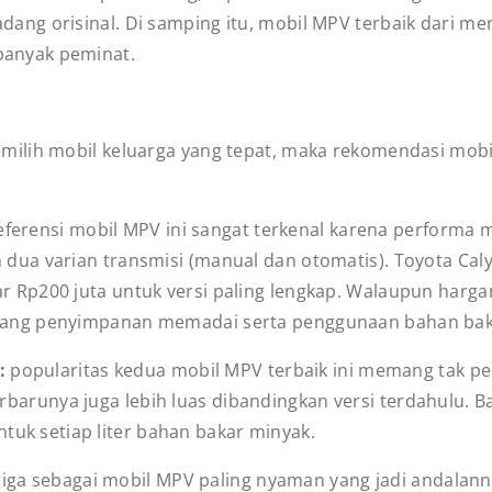
adang orisinal. Di samping itu, mobil MPV terbaik dari me
banyak peminat.
lih mobil keluarga yang tepat, maka rekomendasi mobil 
eferensi mobil MPV ini sangat terkenal karena performa 
m dua varian transmisi (manual dan otomatis). Toyota Cal
ar Rp200 juta untuk versi paling lengkap. Walaupun harga
 ruang penyimpanan memadai serta penggunaan bahan bak
a:
popularitas kedua mobil MPV terbaik ini memang tak pe
erbarunya juga lebih luas dibandingkan versi terdahulu. B
uk setiap liter bahan bakar minyak.
iga sebagai mobil MPV paling nyaman yang jadi andalann