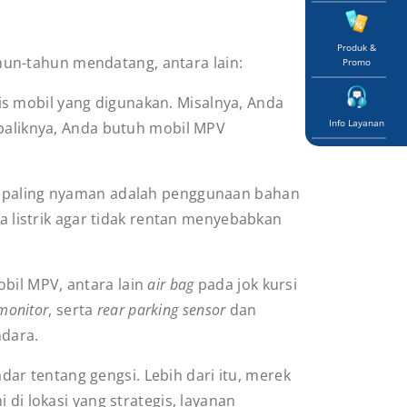
Produk &
un-tahun mendatang, antara lain:
Promo
s mobil yang digunakan. Misalnya, Anda
Info Layanan
baliknya, Anda butuh mobil MPV
PV paling nyaman adalah penggunaan bahan
 listrik agar tidak rentan menyebabkan
bil MPV, antara lain
air bag
pada jok kursi
 monitor
, serta
rear parking sensor
dan
ndara.
ar tentang gengsi. Lebih dari itu, merek
i lokasi yang strategis, layanan