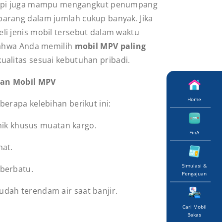
api juga mampu mengangkut penumpang
rang dalam jumlah cukup banyak. Jika
i jenis mobil tersebut dalam waktu
bahwa Anda memilih
mobil MPV paling
ualitas sesuai kebutuhan pribadi.
han Mobil MPV
Home
erapa kelebihan berikut ini:
ik khusus muatan kargo.
FinA
nat.
Simulasi &
 berbatu.
Pengajuan
mudah terendam air saat banjir.
Cari Mobil
Bekas