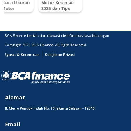
mbaca Ukuran
Motor Kekinian
 Motor
2025 dan Tips
gan Benar!
Memilih...
BCA Finance berizin dan diawasi oleh Otoritas Jasa Keuangan
Copyright 2021 BCA Finance. All Right Reserved
Syarat & Ketentuan
Kebijakan Privasi
Alamat
Jl. Metro Pondok Indah No. 10 Jakarta Selatan - 12310
Email