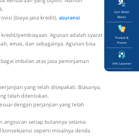
ual kendaraan yang dipilih. Namun
%.
Cari Mobil
isi (biaya jasa kredit),
asuransi
Bekas
i kredit/pembiayaan. Agunan adalah syarat
Produk &
Promo
ah, emas, dan sebagainya. Agunan bisa
ebagai imbalan atas jasa peminjaman
Info Layanan
rjanjian yang telah disepakati. Biasanya,
ng telah ditentukan.
esuai dengan perjanjian yang telah
n angsuran setiap bulannya selama
l konsekuensi seperti misalnya denda