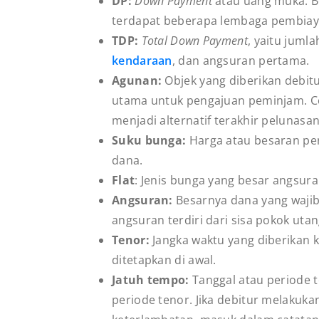
DP:
Down Payment
atau uang muka. B
terdapat beberapa lembaga pembiay
TDP:
Total Down Payment
, yaitu juml
kendaraan
, dan angsuran pertama.
Agunan:
Objek yang diberikan debit
utama untuk pengajuan peminjam. Co
menjadi alternatif terakhir pelunasan
Suku bunga:
Harga atau besaran per
dana.
Flat
: Jenis bunga yang besar angsur
Angsuran:
Besarnya dana yang wajib 
angsuran terdiri dari sisa pokok uta
Tenor:
Jangka waktu yang diberikan k
ditetapkan di awal.
Jatuh tempo:
Tanggal atau periode 
periode tenor. Jika debitur melakuk