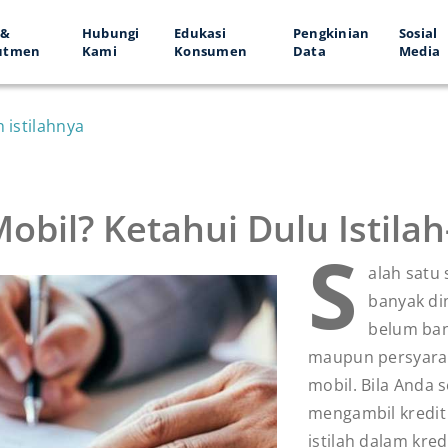
 &
Hubungi
Edukasi
Pengkinian
Sosial
utmen
Kami
Konsumen
Data
Media
 istilahnya
bil? Ketahui Dulu Istilah-
S
alah satu
banyak dim
belum ba
maupun persyarat
mobil. Bila Anda
mengambil kredit m
istilah dalam kred