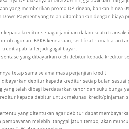
esarnya DP biasanya antara 20% hingga 30% dari harga j
aan yang memberikan promo DP ringan, bahkan hinga 0
ah Down Payment yang telah ditambahkan dengan biaya prov
ur kepada kreditur sebagai jaminan dalam suatu transaks
ntoh agunan: BPKB kendaraan, sertifikat rumah atau tan
 kredit apabila terjadi gagal bayar.
sentase yang dibayarkan oleh debitur kepada kreditur s
annya tetap sama selama masa perjanjian kredit
dibayarkan debitur kepada kreditur setiap bulan sesuai pe
ng yang telah dibagi berdasarkan tenor dan suku bunga ya
reditur kepada debitur untuk melunasi kredit/pinjaman s
tertentu yang ditentukan agar debitur dapat membayarka
an pembayaran melebihi tanggal jatuh tempo, akan muncu