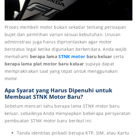
Proses membeli motor bukan sekadar tentang persiapan
bujet dan pemilihan varian sesuai kebutuhan. Urusan
administrasi juga harus diprioritaskan agar motor
berstatus legal ketika digunakan berkendara. Anda wajib
memahami
berapa lama
STNK motor
baru keluar
serta
berapa lama plat motor baru keluar
supaya dapat
memprakirakan saat yang tepat untuk menggunakan
motor.
Apa Syarat yang Harus Dipenuhi untuk
Membuat STNK Motor Baru?
Sebelum mencari tahu berapa lama STNK motor baru
keluar, sebaiknya Anda menyiapkan beberapa persyaratan
pembuatan STNK motor baru berikut ini:
Tanda identitas pribadi berupa KTP, SIM, atau Kartu