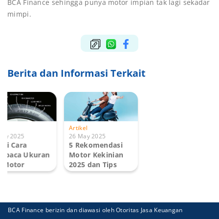
BCA Finance sehingga punya motor impian tak lagi sekadar
mimpi.
Berita dan Informasi Terkait
kel
Artikel
May 2025
26 May 2025
ini Cara
5 Rekomendasi
mbaca Ukuran
Motor Kekinian
 Motor
2025 dan Tips
gan Benar!
Memilih...
BCA Finance berizin dan diawasi oleh Otoritas Jasa Keuangan