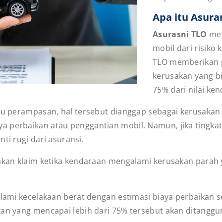
Apa itu Asura
Asurasni TLO
mer
mobil dari risiko
TLO memberikan 
kerusakan yang b
75% dari nilai ke
au perampasan, hal tersebut dianggap sebagai kerusakan t
a perbaikan atau penggantian mobil. Namun, jika tingka
ti rugi dari asuransi.
ukan klaim ketika kendaraan mengalami kerusakan parah y
alami kecelakaan berat dengan estimasi biaya perbaikan s
kan yang mencapai lebih dari 75% tersebut akan ditanggu