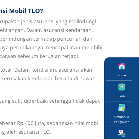
nsi Mobil TLO?
upakan jenis asuransi yang melindungi
 kehilangan. Dalam asuransi kendaraan,
perlindungan terhadap pencurian dan
iaya perbaikannya mencapai atau melebihi
ndaraan sebelum kerugian terjadi.
otal. Dalam kondisi ini, asuransi akan
Home
t kerusakan kendaraan berada di bawah
FinA
ang sulit diperbaiki sehingga tidak dapat
Simulasi &
Pengajuan
ebesar Rp 400 juta, sedangkan nilai mobil
ng oleh asuransi TLO.