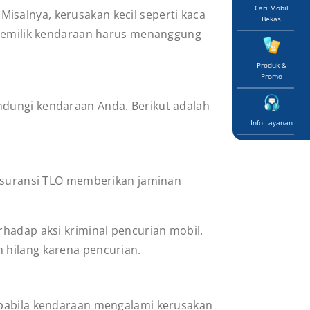
Cari Mobil
salnya, kerusakan kecil seperti kaca
Bekas
a pemilik kendaraan harus menanggung
Produk &
Promo
ndungi kendaraan Anda. Berikut adalah
Info Layanan
 Asuransi TLO memberikan jaminan
rhadap aksi kriminal pencurian mobil.
 hilang karena pencurian.
 apabila kendaraan mengalami kerusakan