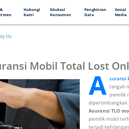
 &
Hubungi
Edukasi
Pengkinian
Sosial
utmen
Kami
Konsumen
Data
Media
ly tlo
ransi Mobil Total Lost Onl
A
suransi
tengah m
pemilik 
dipertimbangkan a
Asuransi TLO mo
pemilik mobil ter
terjadi kehilanga