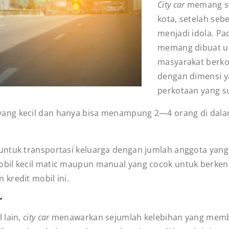
City car
memang sem
kota, setelah se
menjadi idola. Pa
memang dibuat u
masyarakat berk
dengan dimensi ya
perkotaan yang 
ang kecil dan hanya bisa menampung 2—4 orang di dalamn
untuk transportasi keluarga dengan jumlah anggota yan
bil kecil matic maupun manual yang cocok untuk berkend
 kredit mobil ini.
r
 lain,
city car
menawarkan sejumlah kelebihan yang membua