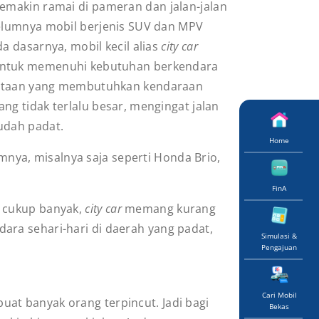
akin ramai di pameran dan jalan-jalan
belumnya mobil berjenis SUV dan MPV
da dasarnya, mobil kecil alias
city car
ntuk memenuhi kebutuhan berkendara
otaan yang membutuhkan kendaraan
ng tidak terlalu besar, mengingat jalan
sudah padat.
Home
ya, misalnya saja seperti Honda Brio,
FinA
g cukup banyak,
city car
memang kurang
ara sehari-hari di daerah yang padat,
Simulasi &
Pengajuan
Cari Mobil
t banyak orang terpincut. Jadi bagi
Bekas