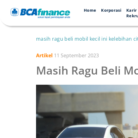
Home
Korporasi
Karir
Rekr
masih ragu beli mobil kecil ini kelebihan ci
Artikel
11 September 2023
Masih Ragu Beli Mob