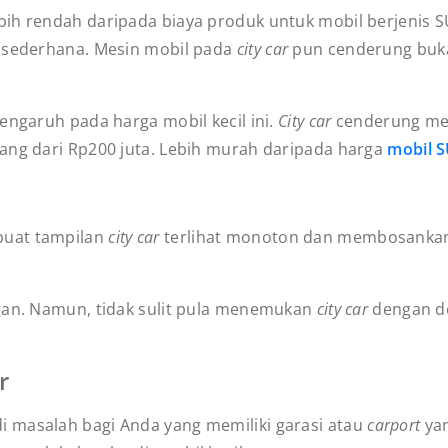
ih rendah daripada biaya produk untuk mobil berjenis 
h sederhana. Mesin mobil pada
city car
pun cenderung buka
engaruh pada harga mobil kecil ini.
City car
cenderung memi
ang dari Rp200 juta. Lebih murah daripada harga
mobil 
buat tampilan
city car
terlihat monoton dan membosankan. 
gan. Namun, tidak sulit pula menemukan
city car
dengan d
ar
 masalah bagi Anda yang memiliki garasi atau
carport
ya