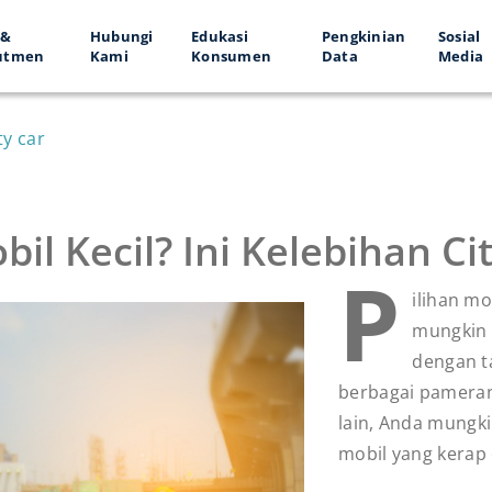
 &
Hubungi
Edukasi
Pengkinian
Sosial
utmen
Kami
Konsumen
Data
Media
ty car
il Kecil? Ini Kelebihan Cit
P
ilihan m
mungkin 
dengan t
berbagai pamer
lain, Anda mungki
mobil yang kerap