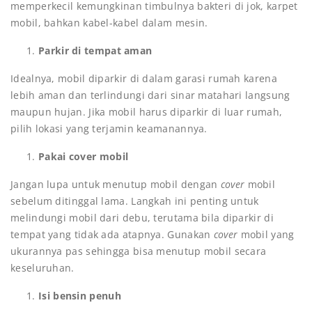
memperkecil kemungkinan timbulnya bakteri di jok, karpet
mobil, bahkan kabel-kabel dalam mesin.
Parkir di tempat aman
Idealnya, mobil diparkir di dalam garasi rumah karena
lebih aman dan terlindungi dari sinar matahari langsung
maupun hujan. Jika mobil harus diparkir di luar rumah,
pilih lokasi yang terjamin keamanannya.
Pakai cover mobil
Jangan lupa untuk menutup mobil dengan
cover
mobil
sebelum ditinggal lama. Langkah ini penting untuk
melindungi mobil dari debu, terutama bila diparkir di
tempat yang tidak ada atapnya. Gunakan
cover
mobil yang
ukurannya pas sehingga bisa menutup mobil secara
keseluruhan.
Isi bensin penuh