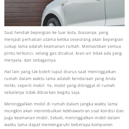
Saat hendak bepergian ke luar kota, biasanya, yang
menjadi perhatian utama ketika seseorang akan bepergian
cukup lama adalah keamanan rumah. Memastikan semua
pintu terkunci, selang gas dicabut, kran air tidak ada yang
menyala, dan sebagainya.
Hal lain yang tak boleh luput diurus saat meninggalkan
rumah dalam waktu lama adalah kendaraan yang Anda
miliki, seperti mobil. Ya, mobil yang ditinggal di rumah
sebaiknya tidak dibiarkan begitu saja.
Meninggalkan mobil di rumah dalam jangka waktu lama
mungkin akan menimbulkan kekhawatiran soal kondisi dan
juga keamanan mobil. Sebab, meninggalkan mobil dalam
waktu lama dapat memengaruhi beberapa komponen