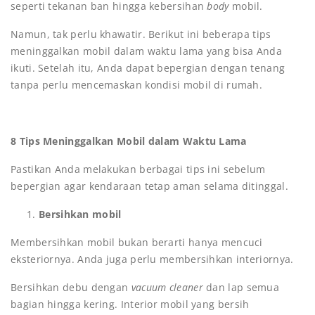
seperti tekanan ban hingga kebersihan
body
mobil.
Namun, tak perlu khawatir. Berikut ini beberapa tips
meninggalkan mobil dalam waktu lama yang bisa Anda
ikuti. Setelah itu, Anda dapat bepergian dengan tenang
tanpa perlu mencemaskan kondisi mobil di rumah.
8 Tips Meninggalkan Mobil dalam Waktu Lama
Pastikan Anda melakukan berbagai tips ini sebelum
bepergian agar kendaraan tetap aman selama ditinggal.
Bersihkan mobil
Membersihkan mobil bukan berarti hanya mencuci
eksteriornya. Anda juga perlu membersihkan interiornya.
Bersihkan debu dengan
vacuum cleaner
dan lap semua
bagian hingga kering. Interior mobil
yang bersih