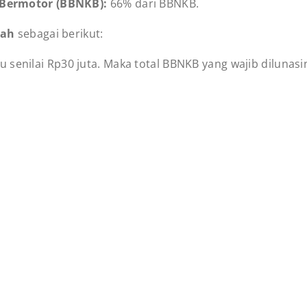
 Bermotor (BBNKB):
66% dari BBNKB.
lah
sebagai berikut:
senilai Rp30 juta. Maka total BBNKB yang wajib dilunasin