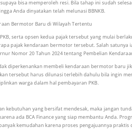
 supaya bisa memperoleh resi. Bila tahap ini sudah seles
 hingga Anda dinyatakan telah melunasi BBNKB.
aan Bermotor Baru di Wilayah Tertentu
KB, serta opsen kedua pajak tersebut yang mulai berlaku
a pajak kendaraan bermotor tersebut. Salah satunya ia
ernur Nomor 20 Tahun 2024 tentang Pembelian Kendaraan
idak diperkenankan membeli kendaraan bermotor baru ji
n tersebut harus dilunasi terlebih dahulu bila ingin m
siplinkan warga dalam hal pembayaran PKB.
 kebutuhan yang bersifat mendesak, maka jangan tunda
h karena ada BCA Finance yang siap membantu Anda. Prog
n banyak kemudahan karena proses pengajuannya praktis 