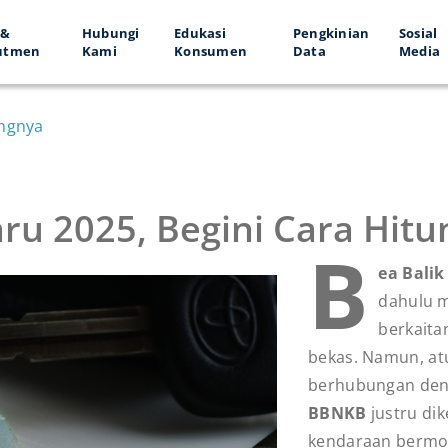
 &
Hubungi
Edukasi
Pengkinian
Sosial
utmen
Kami
Konsumen
Data
Media
ungnya
ru 2025, Begini Cara Hit
B
ea Bali
dahulu m
berkaita
bekas. Namun, atu
berhubungan den
BBNKB
justru di
kendaraan bermot