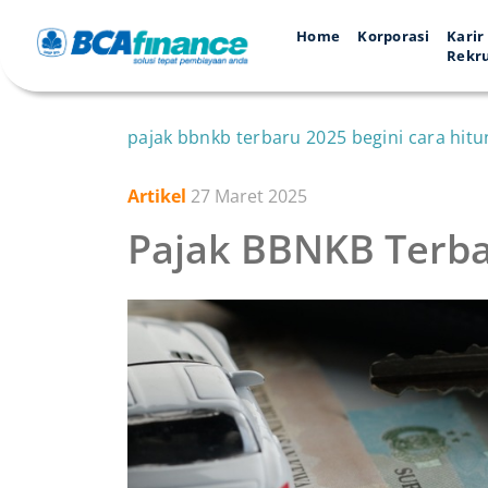
Home
Korporasi
Karir
Rekr
pajak bbnkb terbaru 2025 begini cara hit
Artikel
27 Maret 2025
Pajak BBNKB Terba