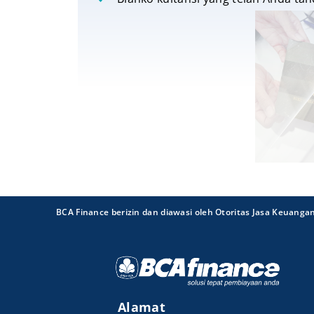
BCA Finance berizin dan diawasi oleh Otoritas Jasa Keuanga
Alamat