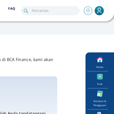
FAQ
di BCA Finance, kami akan
Home
FinA
Simulasi &
Pengajuan
telah Anda tandatangani