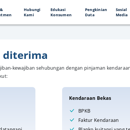
 &
Hubungi
Edukasi
Pengkinian
Sosial
utmen
Kami
Konsumen
Data
Media
 diterima
jiban-kewajiban sehubungan dengan pinjaman kendaraan 
ut:
Kendaraan Bekas
BPKB
Faktur Kendaraan
ndatangani
Blanko kuitansi yang 