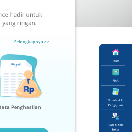
nce hadir untuk
yang ringan.
Selengkapnya >>
Home
FinA
Simulasi &
Pengajuan
Data Penghasilan
Cari Mobil
Bekas