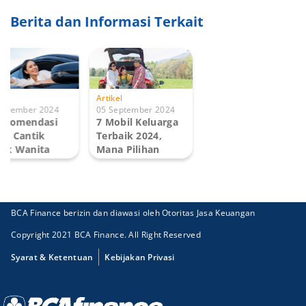
Berita dan Informasi Terkait
ikel
Artikel
 November 2024
05 September 2024
Rekomendasi
7 Mobil Keluarga
bil Cantik
Terbaik 2024,
tuk Wanita
Mana Pilihan
24
Anda?
BCA Finance berizin dan diawasi oleh Otoritas Jasa Keuangan
Copyright 2021 BCA Finance. All Right Reserved
Syarat & Ketentuan
Kebijakan Privasi