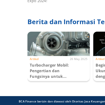
Expo 2024!
Berita dan Informasi Te
Artikel
26 May 2025
Artikel
Turbocharger Mobil:
Begi
Pengertian dan
Ukur
Fungsinya untuk...
deng
BCA Finance berizin dan diawasi oleh Otoritas Jasa Keuanga