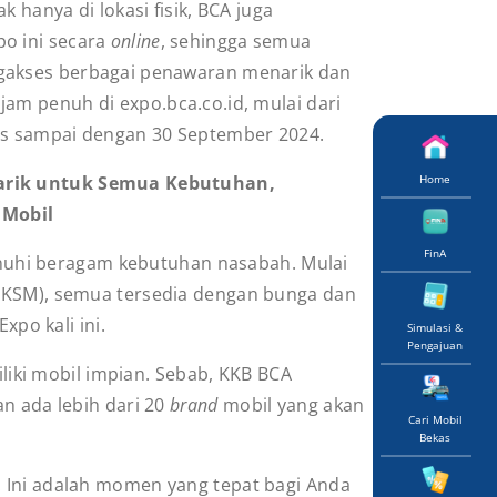
k hanya di lokasi fisik, BCA juga
o ini secara
online
, sehingga semua
gakses berbagai penawaran menarik dan
am penuh di expo.bca.co.id, mulai dari
us sampai dengan 30 September 2024.
Home
rik untuk Semua Kebutuhan,
 Mobil
FinA
nuhi beragam kebutuhan nasabah. Mulai
 (KSM), semua tersedia dengan bunga dan
xpo kali ini.
Simulasi &
Pengajuan
iki mobil impian. Sebab, KKB BCA
an ada lebih dari 20
brand
mobil yang akan
Cari Mobil
Bekas
. Ini adalah momen yang tepat bagi Anda