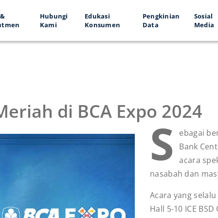
 &
Hubungi
Edukasi
Pengkinian
Sosial
utmen
Kami
Konsumen
Data
Media
eriah di BCA Expo 2024
S
ebagai be
Bank Cent
acara spek
nasabah dan masy
Acara yang selalu 
Hall 5-10 ICE BSD